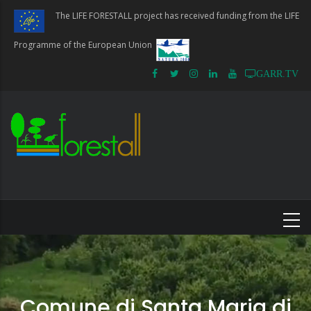
Skip
The LIFE FORESTALL project has received funding from the LIFE
to
main
Programme of the European Union
content
GARR.TV
Comune di Santa Maria di