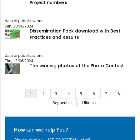
Project numbers
data di pubblicazione:
Sun, 30/06/2024
Dissemination Pack download with Best
Practices and Results
data di pubblicazione:
Thu, 13/06/2024
The winning photos of the Photo Contest
Current
1
Page
2
Page
3
Page
4
Page
5
Page
6
Page
7
Page
8
Pagination
page
Next
Seguente ›
Last
Ultima »
page
page
How can we help You?
Please contact LIFE FORESTALL staff