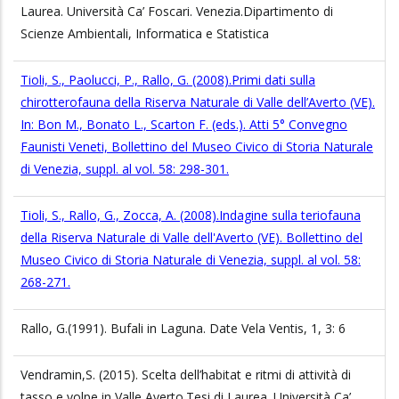
Laurea. Università Ca’ Foscari. Venezia.Dipartimento di
Scienze Ambientali, Informatica e Statistica
Tioli, S., Paolucci, P., Rallo, G. (2008).Primi dati sulla
chirotterofauna della Riserva Naturale di Valle dell’Averto (VE).
In: Bon M., Bonato L., Scarton F. (eds.). Atti 5° Convegno
Faunisti Veneti, Bollettino del Museo Civico di Storia Naturale
di Venezia, suppl. al vol. 58: 298-301.
Tioli, S., Rallo, G., Zocca, A. (2008).Indagine sulla teriofauna
della Riserva Naturale di Valle dell'Averto (VE). Bollettino del
Museo Civico di Storia Naturale di Venezia, suppl. al vol. 58:
268-271.
Rallo, G.(1991). Bufali in Laguna. Date Vela Ventis, 1, 3: 6
Vendramin,S. (2015). Scelta dell’habitat e ritmi di attività di
tasso e volpe in Valle Averto.Tesi di Laurea. Università Ca’