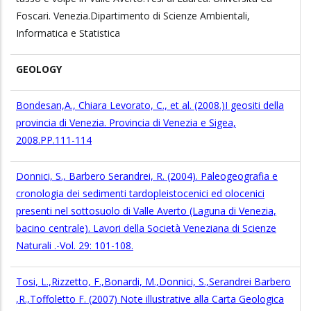
Foscari. Venezia.Dipartimento di Scienze Ambientali,
Informatica e Statistica
GEOLOGY
Bondesan,A., Chiara Levorato, C., et al. (2008.)I geositi della
provincia di Venezia. Provincia di Venezia e Sigea,
2008.PP.111-114
Donnici, S., Barbero Serandrei, R. (2004). Paleogeografia e
cronologia dei sedimenti tardopleistocenici ed olocenici
presenti nel sottosuolo di Valle Averto (Laguna di Venezia,
bacino centrale). Lavori della Società Veneziana di Scienze
Naturali .-Vol. 29: 101-108.
Tosi, L.,Rizzetto, F.,Bonardi, M.,Donnici, S.,Serandrei Barbero
,R.,Toffoletto F. (2007) Note illustrative alla Carta Geologica