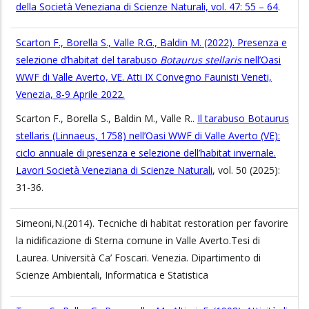
della Società Veneziana di Scienze Naturali, vol. 47: 55 – 64
.
Scarton F., Borella S., Valle R.G., Baldin M. (2022). Presenza e
selezione d’habitat del tarabuso
Botaurus stellaris
nell’Oasi
WWF di Valle Averto, VE. Atti IX Convegno Faunisti Veneti,
Venezia, 8-9 Aprile 2022.
Scarton F., Borella S., Baldin M., Valle R..
Il tarabuso Botaurus
stellaris (Linnaeus, 1758) nell’Oasi WWF di Valle Averto (VE):
ciclo annuale di presenza e selezione dell’habitat invernale.
Lavori Società Veneziana di Scienze Naturali
, vol. 50 (2025):
31-36.
Simeoni,N.(2014). Tecniche di habitat restoration per favorire
la nidificazione di Sterna comune in Valle Averto.Tesi di
Laurea. Università Ca’ Foscari. Venezia. Dipartimento di
Scienze Ambientali, Informatica e Statistica