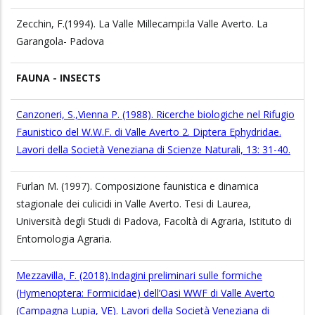
Zecchin, F.(1994). La Valle Millecampi:la Valle Averto. La
Garangola- Padova
FAUNA - INSECTS
Canzoneri, S.,Vienna P. (1988). Ricerche biologiche nel Rifugio
Faunistico del W.W.F. di Valle Averto 2. Diptera Ephydridae.
Lavori della Società Veneziana di Scienze Naturali, 13: 31-40.
Furlan M. (1997). Composizione faunistica e dinamica
stagionale dei culicidi in Valle Averto. Tesi di Laurea,
Università degli Studi di Padova, Facoltà di Agraria, Istituto di
Entomologia Agraria.
Mezzavilla, F. (2018).Indagini preliminari sulle formiche
(Hymenoptera: Formicidae) dell’Oasi WWF di Valle Averto
(Campagna Lupia, VE). Lavori della Società Veneziana di