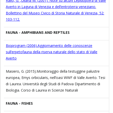
Rallo, G. ,Uliana M. (2001). Note su alcuni Lepidoptera di Valle
Averto in Laguna di Venezia e dell’entroterra veneziano.
Bollettino del Museo Civico di Storia Naturale di Venezia, 52:
103-112.
FAUNA - AMPHIBIANS AND REPTILES
Bioprogram (2006).Aggiornamento delle conoscenze
sull’erpetofauna della riserva naturale dello stato di Valle
Averto
Masiero, G. (2015).Monitoraggio della testuggine palustre
europea, Emys orbicularis, nell’oasi WWF di Valle Averto. Tesi
di Laurea. Università degli Studi di Padova Dipartimento di
Biologia. Corso di Laurea in Scienze Naturali
FAUNA - FISHES