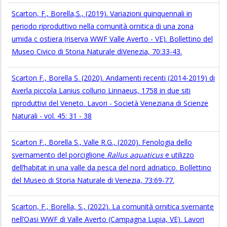
Scarton, F., Borella,S., (2019). Variazioni quinquennali in
periodo riproduttivo nella comunità ornitica di una zona
umida c ostiera (riserva WWF Valle Averto - VE). Bollettino del
Museo Civico di Storia Naturale diVenezia, 70:33-43.
Scarton F., Borella S. (2020). Andamenti recenti (2014-2019) di
Averla piccola Lanius collurio Linnaeus, 1758 in due siti
riproduttivi del Veneto. Lavori - Società Veneziana di Scienze
Naturali - vol. 45: 31 - 38
Scarton F., Borella S., Valle R.G., (2020). Fenologia dello
svernamento del porciglione
Rallus aquaticus
e utilizzo
dell’habitat in una valle da pesca del nord adriatico. Bollettino
del Museo di Storia Naturale di Venezia, 73:69-77.
Scarton, F., Borella, S., (2022). La comunità ornitica svernante
nell’Oasi WWF di Valle Averto (Campagna Lupia, VE). Lavori