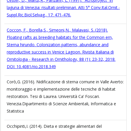
Cester, D., Manzi,R., Panzarin, L. (1991). “Acroproject” in
laguna di Venezia: risultati preliminari. Atti 5° Conv.Ital.Ornit.-
Suppl.Ric.Biol.Selvag., 17: 471-476.
Coccon, F., Borella,S., Simeoni,N., Malavasi, S..(2018).
Floating rafts as breeding habitats for the Common ern,
Sterna hirundo. Colonization patterns, abundance and
reproductive success in Venice Lagoon. Rivista Italiana di
Ornitologia - Research in Ornithology, 88 (1): 23-32, 2018.
DOI: 10.4081/rio.2018.349
Corò,G. (2016). Nidificazione di sterna comune in Valle Averto:
monitoraggio e implementazione delle tecniche di habitat
restoration. Tesi di Laurea. Università Ca’ Foscari.
Venezia.Dipartimento di Scienze Ambientali, Informatica e
Statistica
Occhipinti,I. (2014). Dieta e strategie alimentari del