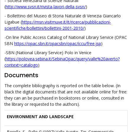
-“Società Veneziana di Scienze Naturali”
(
http://www.svsn.it/rivista-lavori-della-svsn/
)
- Bollettino del Museo di Storia Naturale di Venezia Giancarlo
Ligabue (
https://msn.visitmuve.it/it/ricerca/pubblicazioni-
scientifiche/bollettini/bollettini-2001-2010/
)
-On line Public Access Catalog of National Library Service (OPAC
SBN
https://opac.sbn.it/opacsbn/opac/iccu/free.jsp
)
-SBN (National Library Service) Polo in Venice
(
https://polovea.sebina.it/SebinaOpac/query/valle%20averto?
context=catalogo
)
Documents
The complete bibliography is reported on the table below. (In
black the digital documents that are not available online for free:
they can an be purchased in bookstores or online, consulted in
the library or requested to the authors).
ENVIRONMENT AND LANDSCAPE
Borella, S., Rallo G.(1997).Valle Averto. Tip. Commerciale,