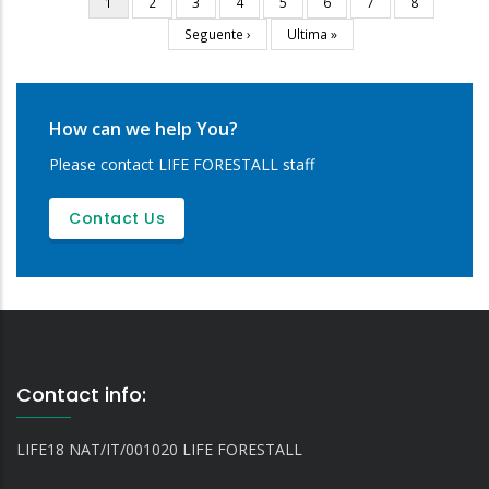
Current
1
Page
2
Page
3
Page
4
Page
5
Page
6
Page
7
Page
8
Pagination
page
Next
Seguente ›
Last
Ultima »
page
page
How can we help You?
Please contact LIFE FORESTALL staff
Contact Us
Contact info:
LIFE18 NAT/IT/001020 LIFE FORESTALL