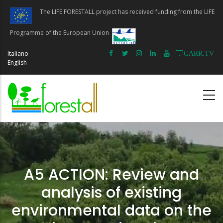
Skip
The LIFE FORESTALL project has received funding from the LIFE
to
main
Programme of the European Union
content
Italiano
GARR.TV
English
A5 ACTION: Review and
analysis of existing
environmental data on the