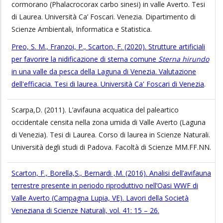
cormorano (Phalacrocorax carbo sinesi) in valle Averto. Tesi
di Laurea. Università Ca’ Foscari. Venezia. Dipartimento di
Scienze Ambientali, Informatica e Statistica.
Preo, S. M., Franzoi, P., Scarton, F. (2020). Strutture artificiali
per favorire la nidificazione di sterna comune
Sterna hirundo
in una valle da pesca della Laguna di Venezia. Valutazione
dell'efficacia. Tesi di laurea. Università Ca' Foscari di Venezia
.
Scarpa,D. (2011). L’avifauna acquatica del paleartico
occidentale censita nella zona umida di Valle Averto (Laguna
di Venezia). Tesi di Laurea. Corso di laurea in Scienze Naturali.
Università degli studi di Padova. Facoltà di Scienze MM.FF.NN.
Scarton, F., Borella,S., Bernardi ,M. (2016). Analisi dell’avifauna
terrestre presente in periodo riproduttivo nell’Oasi WWF di
Valle Averto (Campagna Lupia, VE). Lavori della Società
Veneziana di Scienze Naturali, vol. 41: 15 – 26.