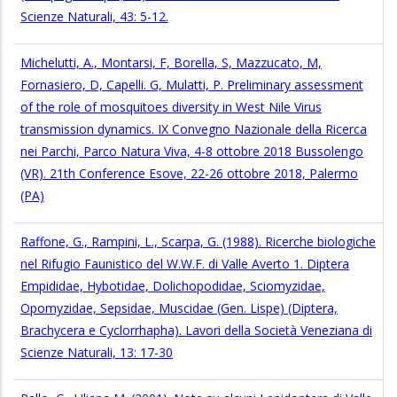
Scienze Naturali, 43: 5-12.
Michelutti, A., Montarsi, F, Borella, S, Mazzucato, M,
Fornasiero, D, Capelli. G, Mulatti, P. Preliminary assessment
of the role of mosquitoes diversity in West Nile Virus
transmission dynamics. IX Convegno Nazionale della Ricerca
nei Parchi, Parco Natura Viva, 4-8 ottobre 2018 Bussolengo
(VR). 21th Conference Esove, 22-26 ottobre 2018, Palermo
(PA)
Raffone, G., Rampini, L., Scarpa, G. (1988). Ricerche biologiche
nel Rifugio Faunistico del W.W.F. di Valle Averto 1. Diptera
Empididae, Hybotidae, Dolichopodidae, Sciomyzidae,
Opomyzidae, Sepsidae, Muscidae (Gen. Lispe) (Diptera,
Brachycera e Cyclorrhapha). Lavori della Società Veneziana di
Scienze Naturali, 13: 17-30