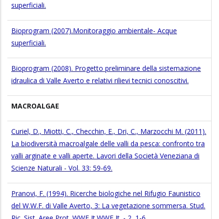
superficiali.
Bioprogram (2007).Monitoraggio ambientale- Acque
superficiali.
Bioprogram (2008). Progetto preliminare della sistemazione
idraulica di Valle Averto e relativi rilievi tecnici conoscitivi.
MACROALGAE
Curiel, D., Miotti, C., Checchin, E., Dri, C., Marzocchi M. (2011).
La biodiversità macroalgale delle valli da pesca: confronto tra
valli arginate e valli aperte. Lavori della Società Veneziana di
Scienze Naturali - Vol. 33: 59-69.
Pranovi, F. (1994). Ricerche biologiche nel Rifugio Faunistico
del W.W.F. di Valle Averto, 3: La vegetazione sommersa. Stud.
Ric. Sist. Aree Prot. WWF It.WWF It. - 2, 1-6