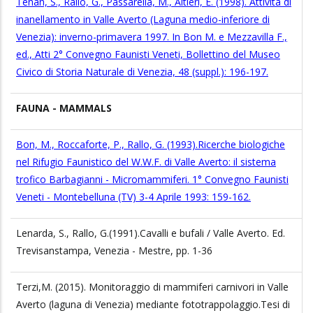
Tenan, S., Rallo, G., Passarella, M., Altieri, E. (1998). Attività di
inanellamento in Valle Averto (Laguna medio-inferiore di
Venezia): inverno-primavera 1997. In Bon M. e Mezzavilla F.,
ed., Atti 2° Convegno Faunisti Veneti, Bollettino del Museo
Civico di Storia Naturale di Venezia, 48 (suppl.): 196-197.
FAUNA - MAMMALS
Bon, M., Roccaforte, P., Rallo, G. (1993).Ricerche biologiche
nel Rifugio Faunistico del W.W.F. di Valle Averto: il sistema
trofico Barbagianni - Micromammiferi. 1° Convegno Faunisti
Veneti - Montebelluna (TV) 3-4 Aprile 1993: 159-162.
Lenarda, S., Rallo, G.(1991).Cavalli e bufali / Valle Averto. Ed.
Trevisanstampa, Venezia - Mestre, pp. 1-36
Terzi,M. (2015). Monitoraggio di mammiferi carnivori in Valle
Averto (laguna di Venezia) mediante fototrappolaggio.Tesi di