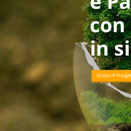
e Pa
con
in s
Scopri Il Proge