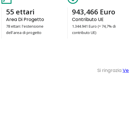
78
ettari
1,344,941
Euro
Area Di Progetto
Contributo UE
78 ettari: l'estensione
1.344.941 Euro (= 74,7% di
dell'area di progetto
contributo UE)
Si ringrazia
Ve