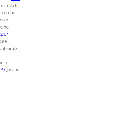
ettari di
o di due
tanza
ti ha
7210*
ae
e
 entrambi
ee e
nis
(pesce
rogetto