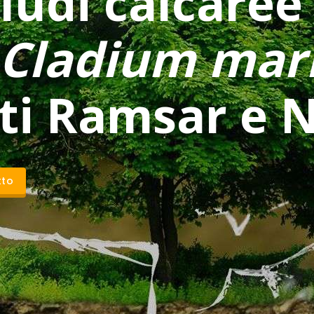
ludi calcaree
Cladium mari
iti Ramsar e 
tto