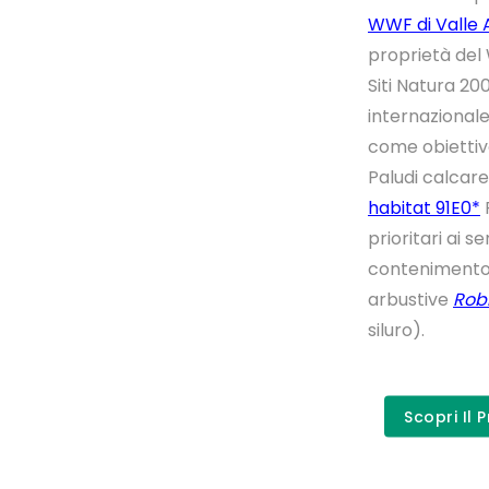
WWF di Valle 
proprietà del 
Siti Natura 20
internazional
come obiettivo
Paludi calcar
habitat 91E0*
F
prioritari ai s
contenimento 
arbustive
Rob
siluro).
Scopri Il 