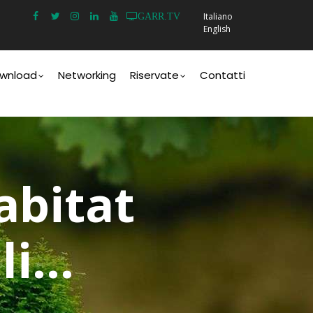
Italiano
GARR.TV
English
wnload
Networking
Riservate
Contatti
abitat
i...