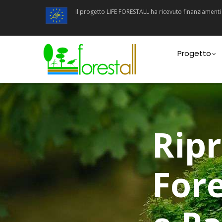
Salta
Il progetto LIFE FORESTALL ha ricevuto finanziamen
al
contenuto
principale
Main
navigatio
Progetto
Ripr
Fore