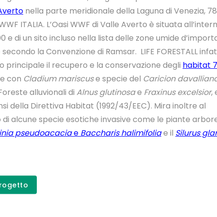
Averto
nella parte meridionale della Laguna di Venezia, 78 
WWF ITALIA. L’Oasi WWF di Valle Averto è situata all’intern
00 e di un sito incluso nella lista delle zone umide d’impor
e secondo la Convenzione di Ramsar. LIFE FORESTALL infat
 principale il recupero e la conservazione degli
habitat 
ee con
Cladium mariscus
e specie del
Caricion davallian
oreste alluvionali di
Alnus glutinosa
e
Fraxinus excelsior
,
ensi della Direttiva Habitat (1992/43/EEC). Mira inoltre al
di alcune specie esotiche invasive come le piante arbor
inia pseudoacacia
e
Baccharis halimifolia
e il
Silurus gla
Scopri il p
Progetto