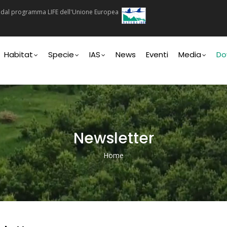
ti dal programma LIFE dell'Unione Europea
n
Habitat
Specie
IAS
News
Eventi
Media
Do
Newsletter
Home
Briciole
Di
Pane