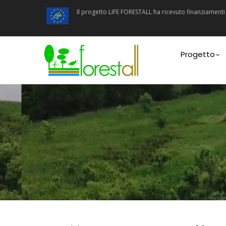
Salta
Il progetto LIFE FORESTALL ha ricevuto finanziamen
al
contenuto
principale
Main
navigatio
Progetto