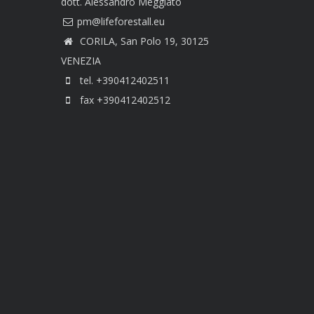
dott. Alessandro Meggiato
CORILA, San Polo 19, 30125
VENEZIA
tel. +390412402511
fax +390412402512