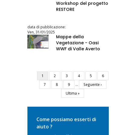
Workshop del progetto
RESTORE
data di pubblicazione:
Ven, 31/01/2025
Mappe della
Vegetazione - Oasi
WWF di Valle Averto
Pagina
1
Pagina
2
Pagina
3
Pagina
4
Pagina
5
Pagina
6
Paginazione
attuale
Pagina
7
Pagina
8
Pagina
9
…
Pagina
Seguente ›
successiva
Ultima
Ultima »
pagina
Come possiamo esserti di
aiuto ?