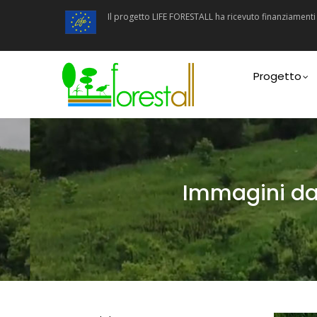
Salta
Il progetto LIFE FORESTALL ha ricevuto finanziamen
al
contenuto
principale
Main
navigatio
Progetto
Immagini dal