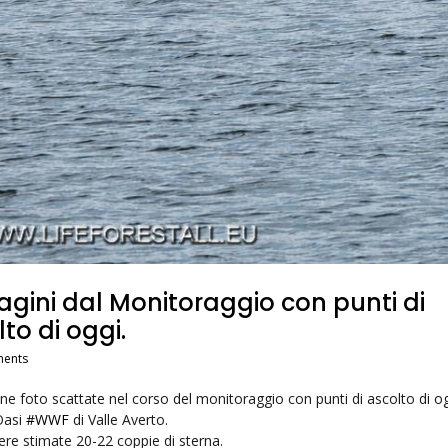
gini dal Monitoraggio con punti di
to di oggi.
ents
ne foto scattate nel corso del monitoraggio con punti di ascolto di o
Oasi
#WWF
di Valle Averto.
tere stimate 20-22 coppie di sterna.