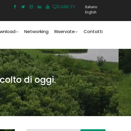
Italiano
GARR.TV
English
wnload
Networking
Riservate
Contatti
olto di oggi.