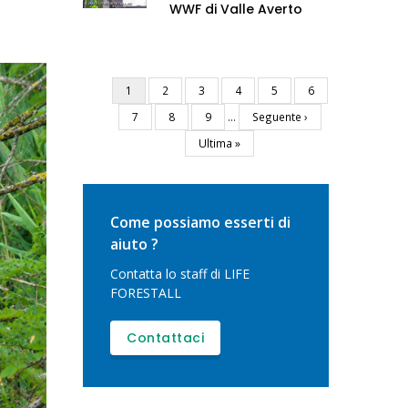
WWF di Valle Averto
Pagina
1
Pagina
2
Pagina
3
Pagina
4
Pagina
5
Pagina
6
Paginazione
attuale
Pagina
7
Pagina
8
Pagina
9
…
Pagina
Seguente ›
successiva
Ultima
Ultima »
pagina
Come possiamo esserti di
aiuto ?
Contatta lo staff di LIFE
FORESTALL
Contattaci