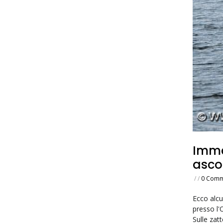
Imma
ascol
/
/
0 Comm
Ecco alcu
presso l'
Sulle zat