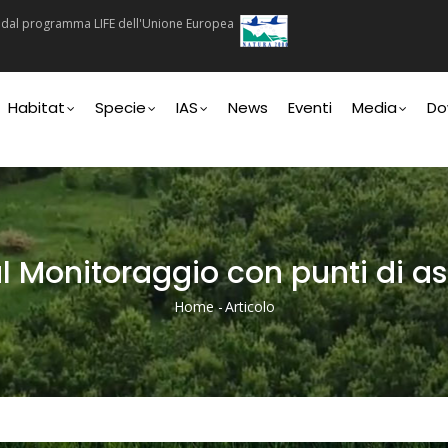
ti dal programma LIFE dell'Unione Europea
n
Habitat
Specie
IAS
News
Eventi
Media
Do
 Monitoraggio con punti di asc
Home
-
Articolo
Briciole
Di
Pane