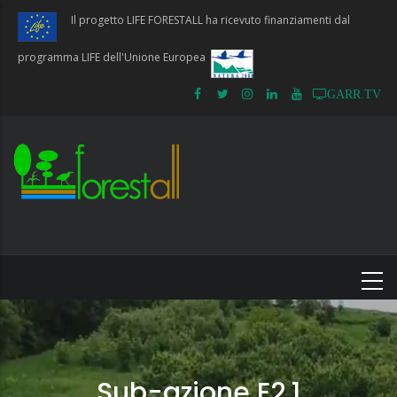
Salta
Il progetto LIFE FORESTALL ha ricevuto finanziamenti dal
al
contenuto
programma LIFE dell'Unione Europea
principale
GARR.TV
Sub-azione E2.1