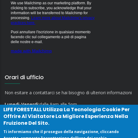
We use Mailchimp as our marketing platform. By
clicking to subscribe, you acknowledge that your
information will be transferred to Mailchimp for
processing.
Learn more about Mailchimp's privacy
practices here.
Puoi annullare l'iscrizione in qualsiasi momento
facendo clic sul collegamento a piè di pagina
delle nostre e-mail.
made with Mailchimp
Orari di ufficio
Non esitare a contattarci se hai bisogno di ulteriori informazioni
Lunedi-Venerdi:
dalle 9am alle 5pm
LIFE FORESTALL
Utilizza La Tecnologia Cookie Per
Offrire Al Visitatore La Migliore Esperienza Nella
Fruizione Del Sito.
Ti informiamo che il proseguo della navigazione, cliccando