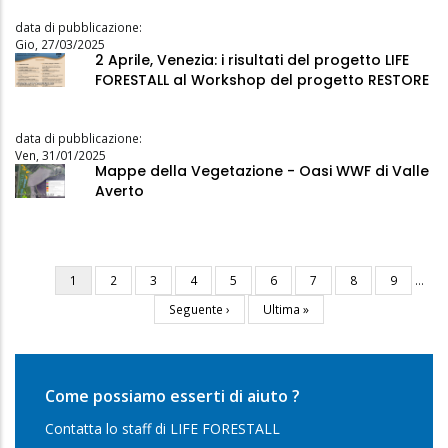
data di pubblicazione:
Gio, 27/03/2025
2 Aprile, Venezia: i risultati del progetto LIFE
FORESTALL al Workshop del progetto RESTORE
data di pubblicazione:
Ven, 31/01/2025
Mappe della Vegetazione - Oasi WWF di Valle
Averto
Pagina
1
Pagina
2
Pagina
3
Pagina
4
Pagina
5
Pagina
6
Pagina
7
Pagina
8
Pagina
9
…
Paginazione
attuale
Pagina
Seguente ›
Ultima
Ultima »
successiva
pagina
Come possiamo esserti di aiuto ?
Contatta lo staff di LIFE FORESTALL