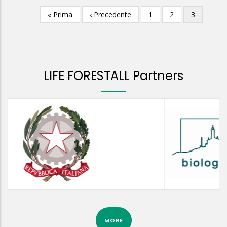
Prima
« Prima
Pagina
‹ Precedente
Pagina
1
Pagina
2
Pagina
3
Paginazione
pagina
precedente
attuale
LIFE FORESTALL Partners
MORE