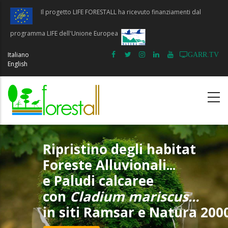
Salta
Il progetto LIFE FORESTALL ha ricevuto finanziamenti dal
al
contenuto
programma LIFE dell'Unione Europea
principale
Italiano
GARR.TV
English
Ripristino degli habitat
Foreste Alluvionali...
e Paludi calcaree
con
Cladium mariscus...
in siti Ramsar e Natura 200