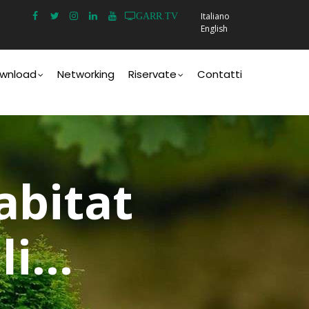
Italiano
GARR.TV
English
wnload
Networking
Riservate
Contatti
abitat
i...