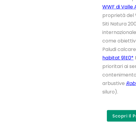
WWF di Valle 
proprietà del 
Siti Natura 20
internazional
come obiettivo
Paludi calcar
habitat 91E0*
F
prioritari ai s
contenimento 
arbustive
Rob
siluro).
Scopri Il 