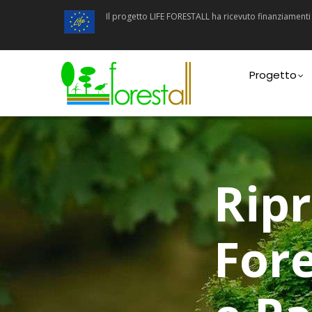
Salta
Il progetto LIFE FORESTALL ha ricevuto finanziamen
al
contenuto
principale
Main
navigatio
Progetto
Ripr
Fore