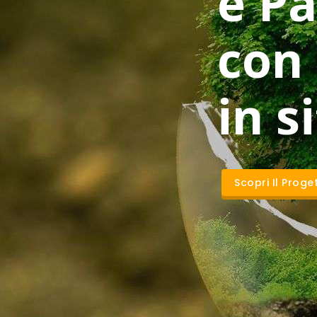
e Pa
con
in s
Scopri Il Proge