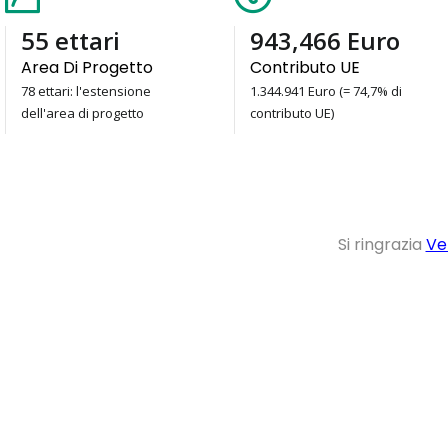
78
ettari
1,344,941
Euro
Area Di Progetto
Contributo UE
78 ettari: l'estensione
1.344.941 Euro (= 74,7% di
dell'area di progetto
contributo UE)
Si ringrazia
Ve