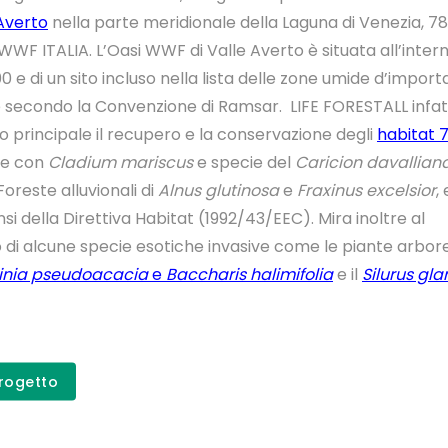
Averto
nella parte meridionale della Laguna di Venezia, 78 
WWF ITALIA. L’Oasi WWF di Valle Averto è situata all’intern
00 e di un sito incluso nella lista delle zone umide d’impor
e secondo la Convenzione di Ramsar. LIFE FORESTALL infat
 principale il recupero e la conservazione degli
habitat 
ee con
Cladium mariscus
e specie del
Caricion davallian
oreste alluvionali di
Alnus glutinosa
e
Fraxinus excelsior
,
ensi della Direttiva Habitat (1992/43/EEC). Mira inoltre al
di alcune specie esotiche invasive come le piante arbor
inia pseudoacacia
e
Baccharis halimifolia
e il
Silurus gla
Scopri il p
Progetto