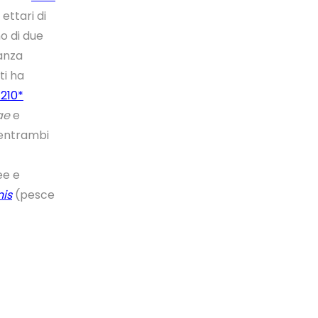
ettari di
o di due
tanza
ti ha
7210*
ae
e
 entrambi
ee e
nis
(pesce
rogetto