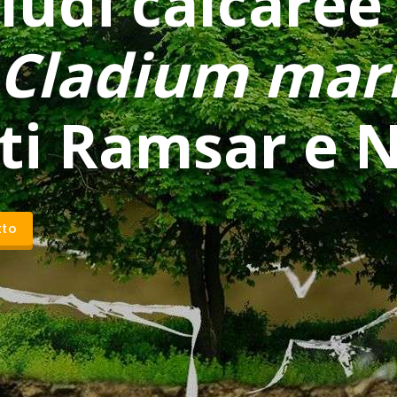
ludi calcaree
Cladium mari
iti Ramsar e 
tto