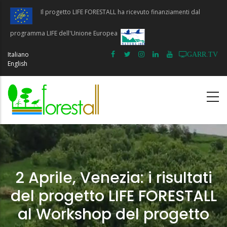
Salta
Il progetto LIFE FORESTALL ha ricevuto finanziamenti dal
al
contenuto
programma LIFE dell'Unione Europea
principale
Italiano
GARR.TV
English
2 Aprile, Venezia: i risultati
del progetto LIFE FORESTALL
al Workshop del progetto