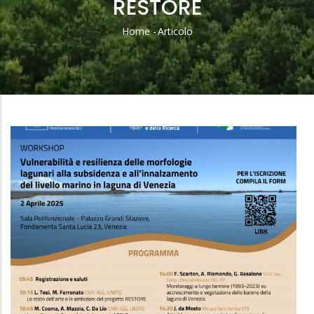
RESTORE
Home
-
Articolo
Briciole
Di
Pane