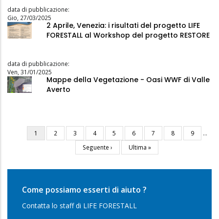
data di pubblicazione:
Gio, 27/03/2025
2 Aprile, Venezia: i risultati del progetto LIFE
FORESTALL al Workshop del progetto RESTORE
data di pubblicazione:
Ven, 31/01/2025
Mappe della Vegetazione - Oasi WWF di Valle
Averto
Pagina
1
Pagina
2
Pagina
3
Pagina
4
Pagina
5
Pagina
6
Pagina
7
Pagina
8
Pagina
9
…
Paginazione
attuale
Pagina
Seguente ›
Ultima
Ultima »
successiva
pagina
Come possiamo esserti di aiuto ?
Contatta lo staff di LIFE FORESTALL