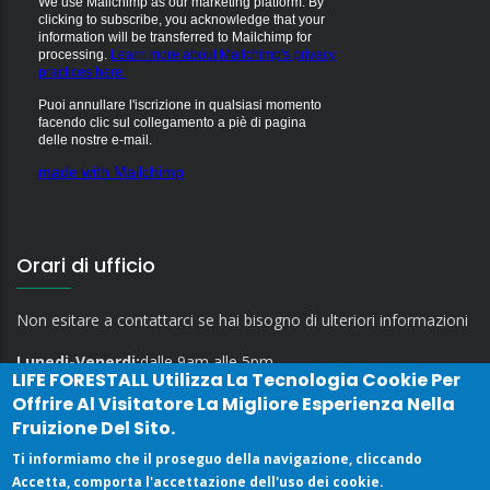
We use Mailchimp as our marketing platform. By
clicking to subscribe, you acknowledge that your
information will be transferred to Mailchimp for
processing.
Learn more about Mailchimp's privacy
practices here.
Puoi annullare l'iscrizione in qualsiasi momento
facendo clic sul collegamento a piè di pagina
delle nostre e-mail.
made with Mailchimp
Orari di ufficio
Non esitare a contattarci se hai bisogno di ulteriori informazioni
Lunedi-Venerdi:
dalle 9am alle 5pm
LIFE FORESTALL
Utilizza La Tecnologia Cookie Per
Offrire Al Visitatore La Migliore Esperienza Nella
Fruizione Del Sito.
Ti informiamo che il proseguo della navigazione, cliccando
Accetta, comporta l'accettazione dell'uso dei cookie.