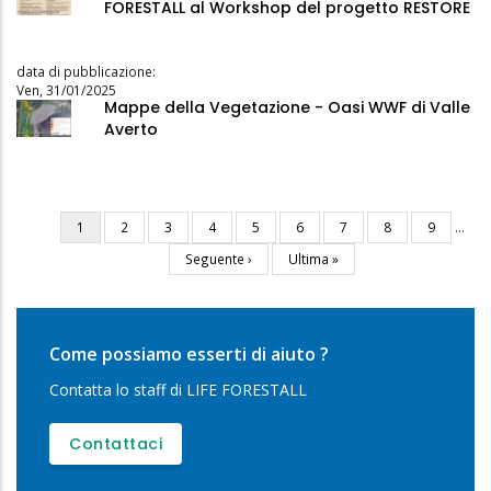
FORESTALL al Workshop del progetto RESTORE
data di pubblicazione:
Ven, 31/01/2025
Mappe della Vegetazione - Oasi WWF di Valle
Averto
Pagina
1
Pagina
2
Pagina
3
Pagina
4
Pagina
5
Pagina
6
Pagina
7
Pagina
8
Pagina
9
…
Paginazione
attuale
Pagina
Seguente ›
Ultima
Ultima »
successiva
pagina
Come possiamo esserti di aiuto ?
Contatta lo staff di LIFE FORESTALL
Contattaci