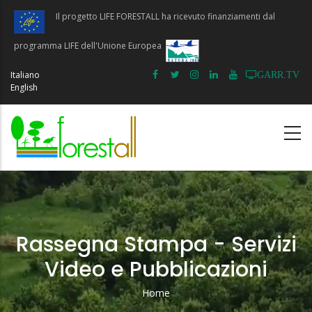
Salta
Il progetto LIFE FORESTALL ha ricevuto finanziamenti dal
al
contenuto
programma LIFE dell'Unione Europea
principale
Italiano
GARR.TV
English
Rassegna Stampa - Servizi
Video e Pubblicazioni
Home
Briciole