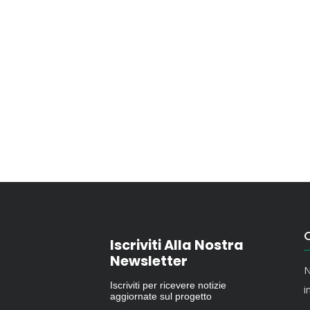
O
Iscriviti Alla Nostra
Newsletter
N
Iscriviti per ricevere notizie
i
aggiornate sul progetto