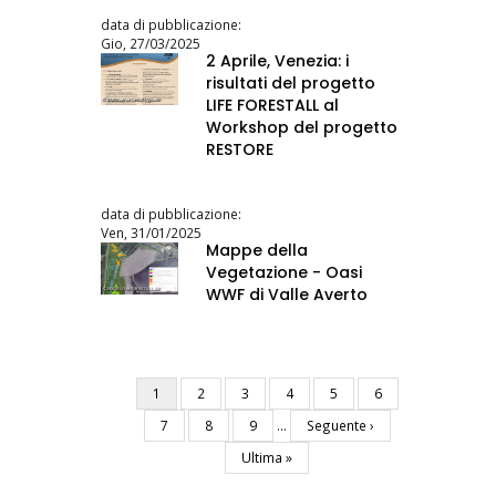
data di pubblicazione:
Gio, 27/03/2025
2 Aprile, Venezia: i
risultati del progetto
LIFE FORESTALL al
Workshop del progetto
RESTORE
data di pubblicazione:
Ven, 31/01/2025
Mappe della
Vegetazione - Oasi
WWF di Valle Averto
Pagina
1
Pagina
2
Pagina
3
Pagina
4
Pagina
5
Pagina
6
Paginazione
attuale
Pagina
7
Pagina
8
Pagina
9
…
Pagina
Seguente ›
successiva
Ultima
Ultima »
pagina