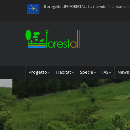
Salta
Il progetto LIFE FORESTALL ha ricevuto finanziamen
al
contenuto
principale
Main
Progetto
Habitat
Specie
IAS
News
navigation