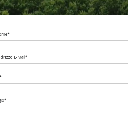
Di
Pane