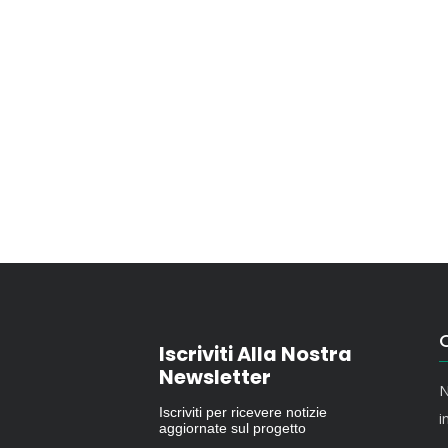
O
Iscriviti Alla Nostra
Newsletter
N
Iscriviti per ricevere notizie
i
aggiornate sul progetto