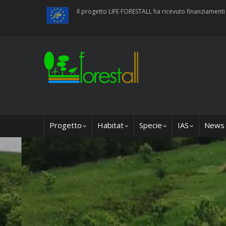
Salta
Il progetto LIFE FORESTALL ha ricevuto finanziamen
al
contenuto
principale
Main
Progetto
Habitat
Specie
IAS
News
navigation