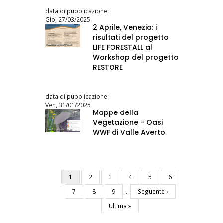
data di pubblicazione:
Gio, 27/03/2025
2 Aprile, Venezia: i
risultati del progetto
LIFE FORESTALL al
Workshop del progetto
RESTORE
data di pubblicazione:
Ven, 31/01/2025
Mappe della
Vegetazione - Oasi
WWF di Valle Averto
Pagina
1
Pagina
2
Pagina
3
Pagina
4
Pagina
5
Pagina
6
Paginazione
attuale
Pagina
7
Pagina
8
Pagina
9
…
Pagina
Seguente ›
successiva
Ultima
Ultima »
pagina