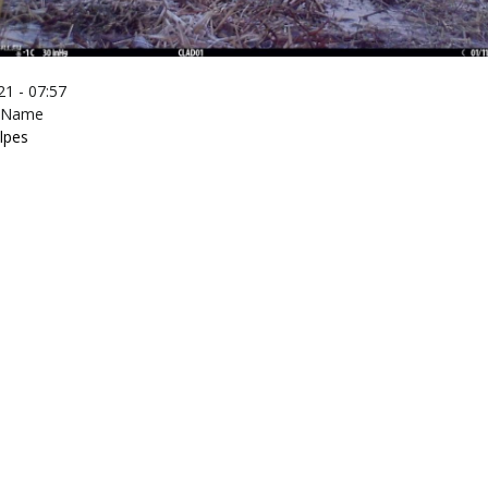
1 - 07:57
c Name
lpes