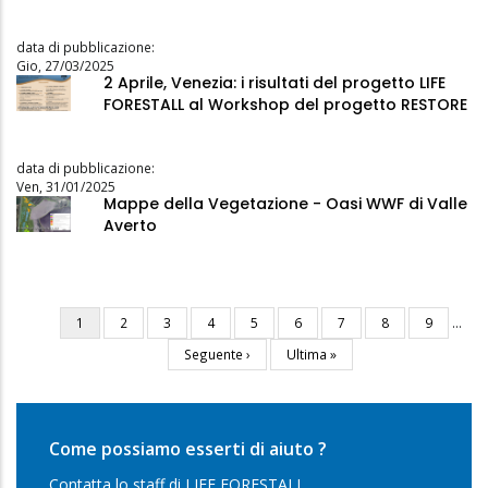
data di pubblicazione:
Gio, 27/03/2025
2 Aprile, Venezia: i risultati del progetto LIFE
FORESTALL al Workshop del progetto RESTORE
data di pubblicazione:
Ven, 31/01/2025
Mappe della Vegetazione - Oasi WWF di Valle
Averto
Pagina
1
Pagina
2
Pagina
3
Pagina
4
Pagina
5
Pagina
6
Pagina
7
Pagina
8
Pagina
9
…
Paginazione
attuale
Pagina
Seguente ›
Ultima
Ultima »
successiva
pagina
Come possiamo esserti di aiuto ?
Contatta lo staff di LIFE FORESTALL