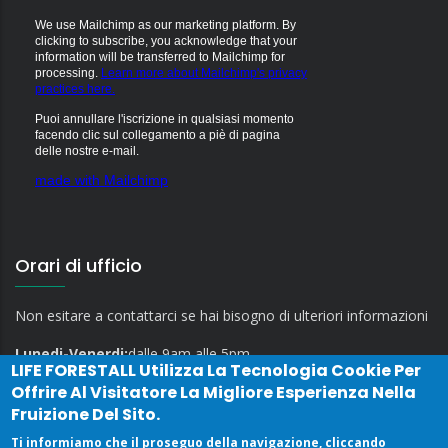
We use Mailchimp as our marketing platform. By
clicking to subscribe, you acknowledge that your
information will be transferred to Mailchimp for
processing.
Learn more about Mailchimp's privacy
practices here.
Puoi annullare l'iscrizione in qualsiasi momento
facendo clic sul collegamento a piè di pagina
delle nostre e-mail.
made with Mailchimp
Orari di ufficio
Non esitare a contattarci se hai bisogno di ulteriori informazioni
Lunedi-Venerdi:
dalle 9am alle 5pm
LIFE FORESTALL
Utilizza La Tecnologia Cookie Per
Offrire Al Visitatore La Migliore Esperienza Nella
Fruizione Del Sito.
Ti informiamo che il proseguo della navigazione, cliccando