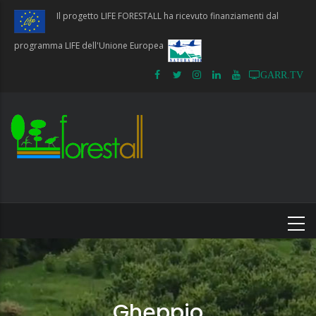
Salta
Il progetto LIFE FORESTALL ha ricevuto finanziamenti dal
al
contenuto
programma LIFE dell'Unione Europea
principale
GARR.TV
Gheppio