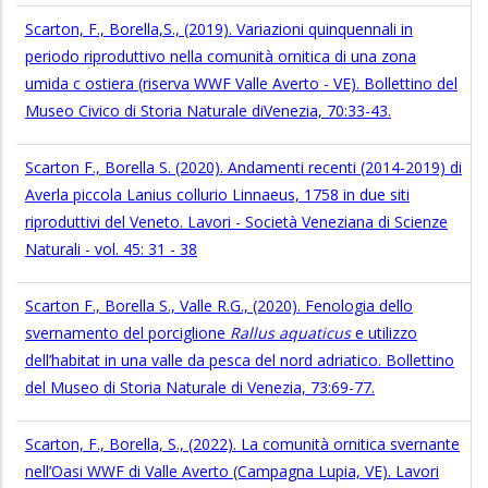
Scarton, F., Borella,S., (2019). Variazioni quinquennali in
periodo riproduttivo nella comunità ornitica di una zona
umida c ostiera (riserva WWF Valle Averto - VE). Bollettino del
Museo Civico di Storia Naturale diVenezia, 70:33-43.
Scarton F., Borella S. (2020). Andamenti recenti (2014-2019) di
Averla piccola Lanius collurio Linnaeus, 1758 in due siti
riproduttivi del Veneto. Lavori - Società Veneziana di Scienze
Naturali - vol. 45: 31 - 38
Scarton F., Borella S., Valle R.G., (2020). Fenologia dello
svernamento del porciglione
Rallus aquaticus
e utilizzo
dell’habitat in una valle da pesca del nord adriatico. Bollettino
del Museo di Storia Naturale di Venezia, 73:69-77.
Scarton, F., Borella, S., (2022). La comunità ornitica svernante
nell’Oasi WWF di Valle Averto (Campagna Lupia, VE). Lavori