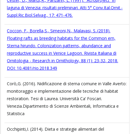
Cester, D., Manzi,R., Panzarin, L. (1991). “Acroproject” in
laguna di Venezia: risultati preliminari. Atti 5° Conv.Ital.Ornit.-
Suppl.Ric.Biol.Selvag., 17: 471-476.
Coccon, F., Borella,S., Simeoni,N., Malavasi, S..(2018).
Floating rafts as breeding habitats for the Common ern,
Sterna hirundo. Colonization patterns, abundance and
reproductive success in Venice Lagoon. Rivista Italiana di
Ornitologia - Research in Ornithology, 88 (1): 23-32, 2018.
DOI: 10.4081/rio.2018.349
Corò,G. (2016). Nidificazione di sterna comune in Valle Averto:
monitoraggio e implementazione delle tecniche di habitat
restoration. Tesi di Laurea. Università Ca’ Foscari.
Venezia.Dipartimento di Scienze Ambientali, Informatica e
Statistica
Occhipinti,I. (2014). Dieta e strategie alimentari del