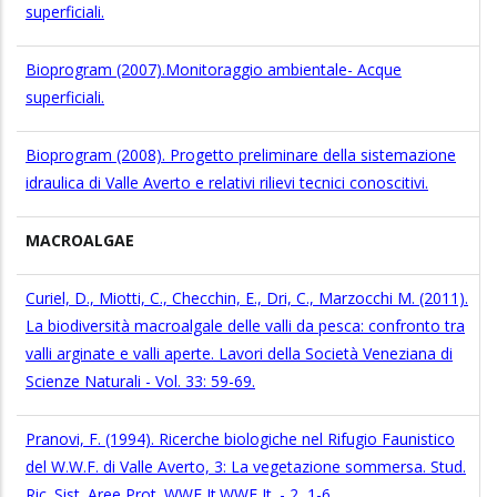
superficiali.
Bioprogram (2007).Monitoraggio ambientale- Acque
superficiali.
Bioprogram (2008). Progetto preliminare della sistemazione
idraulica di Valle Averto e relativi rilievi tecnici conoscitivi.
MACROALGAE
Curiel, D., Miotti, C., Checchin, E., Dri, C., Marzocchi M. (2011).
La biodiversità macroalgale delle valli da pesca: confronto tra
valli arginate e valli aperte. Lavori della Società Veneziana di
Scienze Naturali - Vol. 33: 59-69.
Pranovi, F. (1994). Ricerche biologiche nel Rifugio Faunistico
del W.W.F. di Valle Averto, 3: La vegetazione sommersa. Stud.
Ric. Sist. Aree Prot. WWF It.WWF It. - 2, 1-6