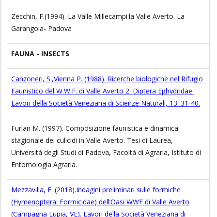
Zecchin, F.(1994). La Valle Millecampi:la Valle Averto. La
Garangola- Padova
FAUNA - INSECTS
Canzoneri, S.,Vienna P. (1988). Ricerche biologiche nel Rifugio
Faunistico del W.W.F. di Valle Averto 2. Diptera Ephydridae.
Lavori della Società Veneziana di Scienze Naturali, 13: 31-40.
Furlan M. (1997). Composizione faunistica e dinamica
stagionale dei culicidi in Valle Averto. Tesi di Laurea,
Università degli Studi di Padova, Facoltà di Agraria, Istituto di
Entomologia Agraria.
Mezzavilla, F. (2018).Indagini preliminari sulle formiche
(Hymenoptera: Formicidae) dell’Oasi WWF di Valle Averto
(Campagna Lupia, VE). Lavori della Società Veneziana di