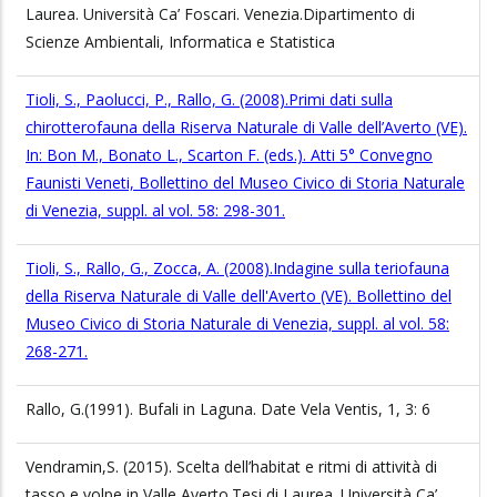
Laurea. Università Ca’ Foscari. Venezia.Dipartimento di
Scienze Ambientali, Informatica e Statistica
Tioli, S., Paolucci, P., Rallo, G. (2008).Primi dati sulla
chirotterofauna della Riserva Naturale di Valle dell’Averto (VE).
In: Bon M., Bonato L., Scarton F. (eds.). Atti 5° Convegno
Faunisti Veneti, Bollettino del Museo Civico di Storia Naturale
di Venezia, suppl. al vol. 58: 298-301.
Tioli, S., Rallo, G., Zocca, A. (2008).Indagine sulla teriofauna
della Riserva Naturale di Valle dell'Averto (VE). Bollettino del
Museo Civico di Storia Naturale di Venezia, suppl. al vol. 58:
268-271.
Rallo, G.(1991). Bufali in Laguna. Date Vela Ventis, 1, 3: 6
Vendramin,S. (2015). Scelta dell’habitat e ritmi di attività di
tasso e volpe in Valle Averto.Tesi di Laurea. Università Ca’