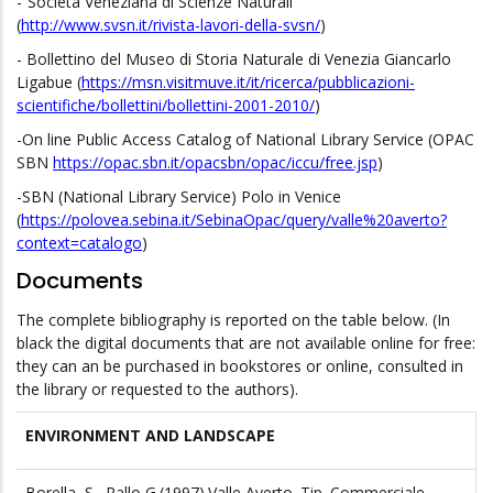
-“Società Veneziana di Scienze Naturali”
(
http://www.svsn.it/rivista-lavori-della-svsn/
)
- Bollettino del Museo di Storia Naturale di Venezia Giancarlo
Ligabue (
https://msn.visitmuve.it/it/ricerca/pubblicazioni-
scientifiche/bollettini/bollettini-2001-2010/
)
-On line Public Access Catalog of National Library Service (OPAC
SBN
https://opac.sbn.it/opacsbn/opac/iccu/free.jsp
)
-SBN (National Library Service) Polo in Venice
(
https://polovea.sebina.it/SebinaOpac/query/valle%20averto?
context=catalogo
)
Documents
The complete bibliography is reported on the table below. (In
black the digital documents that are not available online for free:
they can an be purchased in bookstores or online, consulted in
the library or requested to the authors).
ENVIRONMENT AND LANDSCAPE
Borella, S., Rallo G.(1997).Valle Averto. Tip. Commerciale,