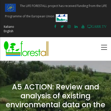
Skip
The LIFE FORESTALL project has received funding from the LIFE
to
main
Programme of the European Union
content
Italiano
GARR.TV
English
A5 ACTION: Review and
analysis of existing
environmental data on the