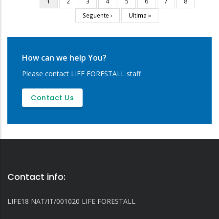
Current
1
Page
2
Page
3
Page
4
Page
5
Page
6
Page
7
Page
8
Pagination
page
Next
Seguente ›
Last
Ultima »
page
page
How can we help You?
Please contact LIFE FORESTALL staff
Contact Us
Contact info:
LIFE18 NAT/IT/001020 LIFE FORESTALL