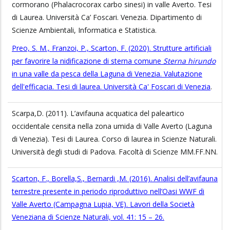
cormorano (Phalacrocorax carbo sinesi) in valle Averto. Tesi
di Laurea. Università Ca’ Foscari. Venezia. Dipartimento di
Scienze Ambientali, Informatica e Statistica.
Preo, S. M., Franzoi, P., Scarton, F. (2020). Strutture artificiali
per favorire la nidificazione di sterna comune
Sterna hirundo
in una valle da pesca della Laguna di Venezia. Valutazione
dell'efficacia. Tesi di laurea. Università Ca' Foscari di Venezia
.
Scarpa,D. (2011). L’avifauna acquatica del paleartico
occidentale censita nella zona umida di Valle Averto (Laguna
di Venezia). Tesi di Laurea. Corso di laurea in Scienze Naturali.
Università degli studi di Padova. Facoltà di Scienze MM.FF.NN.
Scarton, F., Borella,S., Bernardi ,M. (2016). Analisi dell’avifauna
terrestre presente in periodo riproduttivo nell’Oasi WWF di
Valle Averto (Campagna Lupia, VE). Lavori della Società
Veneziana di Scienze Naturali, vol. 41: 15 – 26.