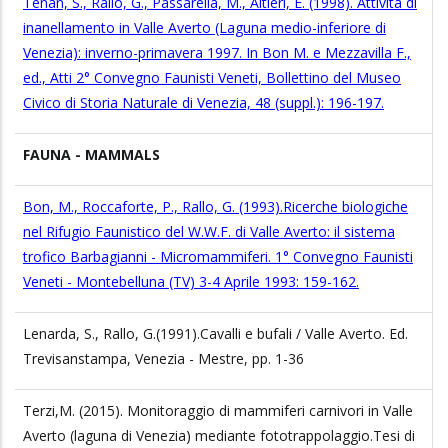
Tenan, S., Rallo, G., Passarella, M., Altieri, E. (1998). Attività di
inanellamento in Valle Averto (Laguna medio-inferiore di
Venezia): inverno-primavera 1997. In Bon M. e Mezzavilla F.,
ed., Atti 2° Convegno Faunisti Veneti, Bollettino del Museo
Civico di Storia Naturale di Venezia, 48 (suppl.): 196-197.
FAUNA - MAMMALS
Bon, M., Roccaforte, P., Rallo, G. (1993).Ricerche biologiche
nel Rifugio Faunistico del W.W.F. di Valle Averto: il sistema
trofico Barbagianni - Micromammiferi. 1° Convegno Faunisti
Veneti - Montebelluna (TV) 3-4 Aprile 1993: 159-162.
Lenarda, S., Rallo, G.(1991).Cavalli e bufali / Valle Averto. Ed.
Trevisanstampa, Venezia - Mestre, pp. 1-36
Terzi,M. (2015). Monitoraggio di mammiferi carnivori in Valle
Averto (laguna di Venezia) mediante fototrappolaggio.Tesi di