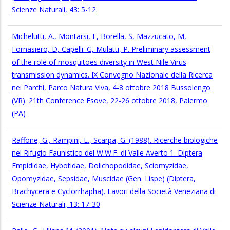
Scienze Naturali, 43: 5-12.
Michelutti, A., Montarsi, F, Borella, S, Mazzucato, M,
Fornasiero, D, Capelli. G, Mulatti, P. Preliminary assessment
of the role of mosquitoes diversity in West Nile Virus
transmission dynamics. IX Convegno Nazionale della Ricerca
nei Parchi, Parco Natura Viva, 4-8 ottobre 2018 Bussolengo
(VR). 21th Conference Esove, 22-26 ottobre 2018, Palermo
(PA)
Raffone, G., Rampini, L., Scarpa, G. (1988). Ricerche biologiche
nel Rifugio Faunistico del W.W.F. di Valle Averto 1. Diptera
Empididae, Hybotidae, Dolichopodidae, Sciomyzidae,
Opomyzidae, Sepsidae, Muscidae (Gen. Lispe) (Diptera,
Brachycera e Cyclorrhapha). Lavori della Società Veneziana di
Scienze Naturali, 13: 17-30