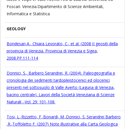
Foscari. Venezia.Dipartimento di Scienze Ambientali,
Informatica e Statistica
GEOLOGY
Bondesan,A., Chiara Levorato, C., et al. (2008.)I geositi della
provincia di Venezia. Provincia di Venezia e Sigea,
2008.PP.111-114
Donnici, S., Barbero Serandrei, R. (2004). Paleogeografia e
cronologia dei sedimenti tardopleistocenici ed olocenici
presenti nel sottosuolo di Valle Averto (Laguna di Venezia,
bacino centrale). Lavori della Società Veneziana di Scienze
Naturali .-Vol. 29: 101-108.
Tosi, L.,Rizzetto, F.,Bonardi, M.,Donnici, S.,Serandrei Barbero
,R.,Toffoletto F. (2007) Note illustrative alla Carta Geologica