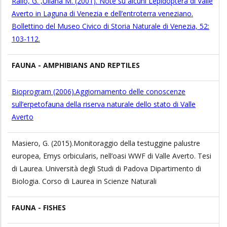
Rallo, G. ,Uliana M. (2001). Note su alcuni Lepidoptera di Valle
Averto in Laguna di Venezia e dell’entroterra veneziano.
Bollettino del Museo Civico di Storia Naturale di Venezia, 52:
103-112.
FAUNA - AMPHIBIANS AND REPTILES
Bioprogram (2006).Aggiornamento delle conoscenze
sull’erpetofauna della riserva naturale dello stato di Valle
Averto
Masiero, G. (2015).Monitoraggio della testuggine palustre
europea, Emys orbicularis, nell’oasi WWF di Valle Averto. Tesi
di Laurea. Università degli Studi di Padova Dipartimento di
Biologia. Corso di Laurea in Scienze Naturali
FAUNA - FISHES