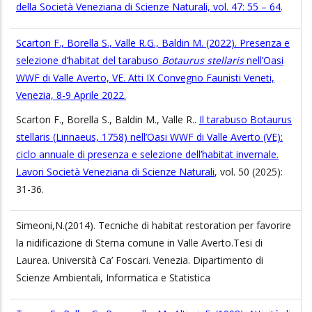
della Società Veneziana di Scienze Naturali, vol. 47: 55 – 64
.
Scarton F., Borella S., Valle R.G., Baldin M. (2022). Presenza e
selezione d’habitat del tarabuso
Botaurus stellaris
nell’Oasi
WWF di Valle Averto, VE. Atti IX Convegno Faunisti Veneti,
Venezia, 8-9 Aprile 2022.
Scarton F., Borella S., Baldin M., Valle R..
Il tarabuso Botaurus
stellaris (Linnaeus, 1758) nell’Oasi WWF di Valle Averto (VE):
ciclo annuale di presenza e selezione dell’habitat invernale.
Lavori Società Veneziana di Scienze Naturali
, vol. 50 (2025):
31-36.
Simeoni,N.(2014). Tecniche di habitat restoration per favorire
la nidificazione di Sterna comune in Valle Averto.Tesi di
Laurea. Università Ca’ Foscari. Venezia. Dipartimento di
Scienze Ambientali, Informatica e Statistica