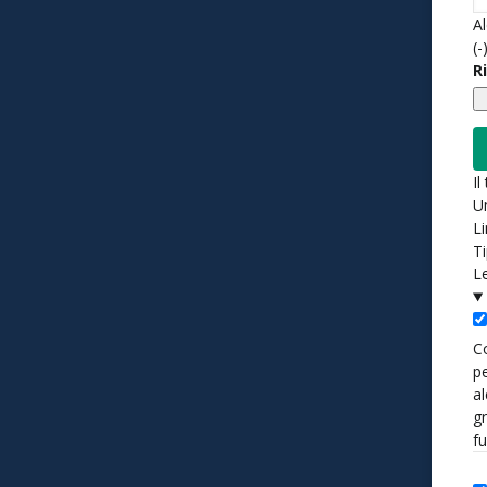
Al
(-
R
Il
Un
L
Ti
L
Co
pe
al
gr
f