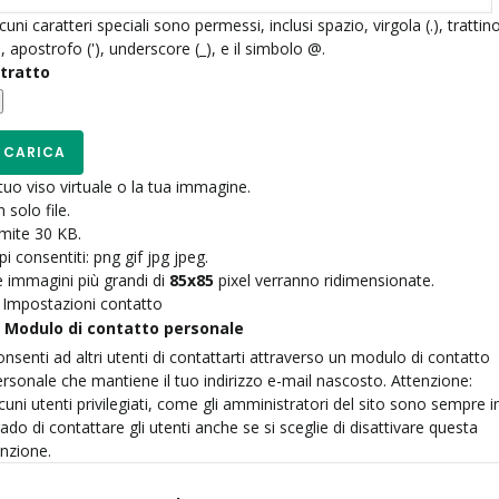
cuni caratteri speciali sono permessi, inclusi spazio, virgola (.), trattin
), apostrofo ('), underscore (_), e il simbolo @.
itratto
 tuo viso virtuale o la tua immagine.
 solo file.
imite 30 KB.
pi consentiti: png gif jpg jpeg.
e immagini più grandi di
85x85
pixel verranno ridimensionate.
Impostazioni contatto
Modulo di contatto personale
nsenti ad altri utenti di contattarti attraverso un modulo di contatto
rsonale che mantiene il tuo indirizzo e-mail nascosto. Attenzione:
cuni utenti privilegiati, come gli amministratori del sito sono sempre i
ado di contattare gli utenti anche se si sceglie di disattivare questa
unzione.