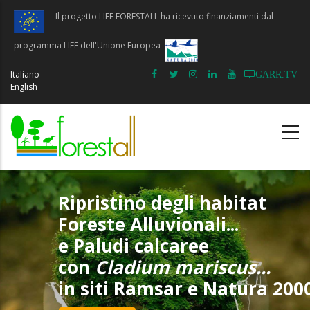
Salta
Il progetto LIFE FORESTALL ha ricevuto finanziamenti dal
al
contenuto
programma LIFE dell'Unione Europea
principale
Italiano
GARR.TV
English
Ripristino degli habitat
Foreste Alluvionali...
e Paludi calcaree
con
Cladium mariscus...
in siti Ramsar e Natura 200